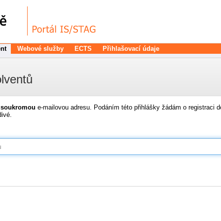
nt
Webové služby
ECTS
Přihlašovací údaje
olventů
i
soukromou
e-mailovou adresu. Podáním této přihlášky žádám o registraci do
ivé.