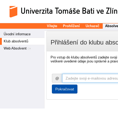
Vítejte
Prohlížení
Uchazeč
Absolve
Úvodní informace
Přihlášení do klubu abs
Klub absolventů
Web Absolvent
Pro vstup do klubu absolventů zadejte svoj
veškeré uvedené údaje jsou správné a pravd
@
Pokračovat