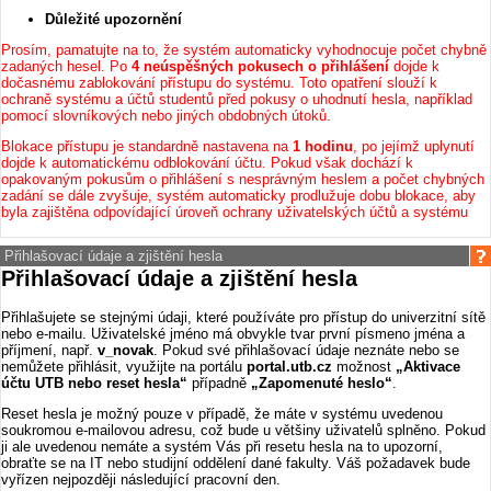
Důležité upozornění
Prosím, pamatujte na to, že systém automaticky vyhodnocuje počet chybně
zadaných hesel. Po
4 neúspěšných pokusech o přihlášení
dojde k
dočasnému zablokování přístupu do systému. Toto opatření slouží k
ochraně systému a účtů studentů před pokusy o uhodnutí hesla, například
pomocí slovníkových nebo jiných obdobných útoků.
Blokace přístupu je standardně nastavena na
1 hodinu
, po jejímž uplynutí
dojde k automatickému odblokování účtu. Pokud však dochází k
opakovaným pokusům o přihlášení s nesprávným heslem a počet chybných
zadání se dále zvyšuje, systém automaticky prodlužuje dobu blokace, aby
byla zajištěna odpovídající úroveň ochrany uživatelských účtů a systému
Přihlašovací údaje a zjištění hesla
Přihlašovací údaje a zjištění hesla
Přihlašujete se stejnými údaji, které používáte pro přístup do univerzitní sítě
nebo e-mailu. Uživatelské jméno má obvykle tvar první písmeno jména a
příjmení, např.
v_novak
. Pokud své přihlašovací údaje neznáte nebo se
nemůžete přihlásit, využijte na portálu
portal.utb.cz
možnost
„Aktivace
účtu UTB nebo reset hesla“
případně
„Zapomenuté heslo“
.
Reset hesla je možný pouze v případě, že máte v systému uvedenou
soukromou e-mailovou adresu, což bude u většiny uživatelů splněno. Pokud
ji ale uvedenou nemáte a systém Vás při resetu hesla na to upozorní,
obraťte se na IT nebo studijní oddělení dané fakulty. Váš požadavek bude
vyřízen nejpozději následující pracovní den.