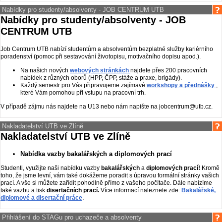
Nabídky pro studenty/absolventy - JOB CENTRUM UTB
Nabídky pro studenty/absolventy - JOB
CENTRUM UTB
Job Centrum UTB nabízí studentům a absolventům bezplatné služby kariérního
poradenství (pomoc při sestavování životopisu, motivačního dopisu apod.).
Na našich nových
webových stránkách
najdete přes 200 pracovních
nabídek z různých oborů (HPP, ČPP, stáže a praxe, brigády).
Každý semestr pro Vás připravujeme zajímavé
workshopy a přednášky
,
které Vám pomohou při vstupu na pracovní trh.
V případě zájmu nás najdete na U13 nebo nám napište na jobcentrum@utb.cz.
Nakladatelství UTB ve Zlíně
Nakladatelství UTB ve Zlíně
Nabídka vazby bakalářských a diplomových prací
Studenti, využijte naši nabídku vazby
bakalářských
a
diplomových prací!
Kromě
toho, že jsme levní, vám také dokážeme poradit s úpravou formální stránky vašich
prací. A vše si můžete zařídit pohodlně přímo z vašeho počítače.
Dále nabízíme
také vazbu a tisk
disertačních prací.
Více informací naleznete zde:
Bakalářské,
.
diplomové a disertační práce
Přihlášení do STAGu pro uchazeče a absolventy