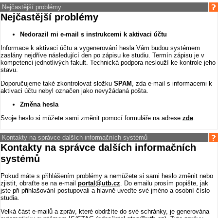
Nejčastější problémy
Nejčastější problémy
Nedorazil mi e-mail s instrukcemi k aktivaci účtu
Informace k aktivaci účtu a vygenerování hesla Vám budou systémem
zaslány nejdříve následující den po zápisu ke studiu. Termín zápisu je v
kompetenci jednotlivých fakult. Technická podpora neslouží ke kontrole jeho
stavu.
Doporučujeme také zkontrolovat složku
SPAM
, zda e-mail s informacemi k
aktivaci účtu nebyl označen jako nevyžádaná pošta.
Změna hesla
Svoje heslo si můžete sami změnit pomocí formuláře na adrese
zde
.
Kontakty na správce dalších informačních systémů
Kontakty na správce dalších informačních
systémů
Pokud máte s přihlášením problémy a nemůžete si sami heslo změnit nebo
zjistit, obraťte se na e-mail
portal@utb.cz
. Do emailu prosím popište, jak
jste při přihlašování postupovali a hlavně uveďte své jméno a osobní číslo
studia.
Velká část e-mailů a zpráv, které obdržíte do své schránky, je generována