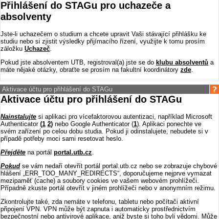
Přihlášení do STAGu pro uchazeče a
absolventy
Jste-li uchazečem o studium a chcete upravit Vaši stávající přihlášku ke
studiu nebo si zjistit výsledky přijímacího řízení, využijte k tomu prosím
záložku
Uchazeč
.
Pokud jste absolventem UTB, registroval(a) jste se do
klubu absolventů
a
máte nějaké otázky, obraťte se prosím na fakultní koordinátory
zde
.
Aktivace účtu pro přihlášení do STAGu
Aktivace účtu pro přihlášení do STAGu
Nainstalujte
si aplikaci pro vícefaktorovou autentizaci, například Microsoft
Authenticator
(
1
2
)
nebo Google Authenticator (
1
)
. Aplikaci ponechte ve
svém zařízení po celou dobu studia. Pokud ji odinstalujete, nebudete si v
případě potřeby moci sami resetovat heslo.
Přejděte
na portál
portal.utb.cz
.
Pokud
se vám nedaří otevřít portál portal.utb.cz nebo se zobrazuje chybové
hlášení „ERR_TOO_MANY_REDIRECTS“, doporučujeme nejprve vymazat
mezipaměť (cache) a soubory cookies ve vašem webovém prohlížeči.
Případně zkuste portál otevřít v jiném prohlížeči nebo v anonymním režimu.
Zkontrolujte také, zda nemáte v telefonu, tabletu nebo počítači aktivní
připojení VPN. VPN může být zapnuta i automaticky prostřednictvím
bezpečnostní nebo antivirové aplikace, aniž byste si toho byli vědomi. Může