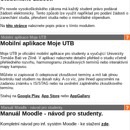
Po novele vysokoškolského zákona má každý student právo podávat
žádosti elektronicky. Tento způsob lze využít například pro podání žádosti o
zanechání studia, přerušení studia nebo o mimořádné stipendium.
Na
této stránce
naleznete popis práce s tímto modulem.
Mobilní aplikace Moje UTB
Mobilní aplikace Moje UTB
Moje UTB je oficiální mobilní aplikace pro studenty a vyučující Univerzity
Tomáše Bati ve Zlíně. V aplikaci naleznete detailní přehled o studiu včetně
přehledného rozvrhu, harmonogramu zkouškových termínů nebo interaktivní
mapy kampusu.
Můžete si zapisovat či odepisovat zkouškové termíny a mít tak plnou
kontrolu nad studiem na dosah ruky. A co víc, jste ihned upozorněni na
zadanou známku v IS/STAG nebo na uvolnění zaplněného zkouškového
termínu.
Stahuj na
Google Play
,
App Store
nebo
AppGallery
.
Manuál Moodle - návod pro studenty.
Manuál Moodle - návod pro studenty.
Kompletní návod pro inf. systém Moodle - ke stažení
zde
.