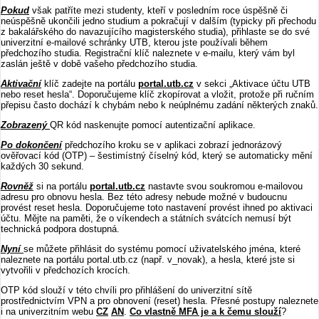
Pokud
však patříte mezi studenty, kteří v posledním roce úspěšně či
neúspěšně ukončili jedno studium a pokračují v dalším (typicky při přechodu
z bakalářského do navazujícího magisterského studia), přihlaste se do své
univerzitní e-mailové schránky UTB, kterou jste používali během
předchozího studia. Registrační klíč naleznete v e-mailu, který vám byl
zaslán ještě v době vašeho předchozího studia.
Aktivační
klíč zadejte na portálu
portal.utb.cz
v sekci „Aktivace účtu UTB
nebo reset hesla“. Doporučujeme klíč zkopírovat a vložit, protože při ručním
přepisu často dochází k chybám nebo k neúplnému zadání některých znaků.
Zobrazený
QR kód naskenujte pomocí autentizační aplikace.
Po dokončení
předchozího kroku se v aplikaci zobrazí jednorázový
ověřovací kód (OTP) – šestimístný číselný kód, který se automaticky mění
každých 30 sekund.
Rovněž
si na portálu
portal.utb.cz
nastavte svou soukromou e-mailovou
adresu pro obnovu hesla. Bez této adresy nebude možné v budoucnu
provést reset hesla. Doporučujeme toto nastavení provést ihned po aktivaci
účtu. Mějte na paměti, že o víkendech a státních svátcích nemusí být
technická podpora dostupná.
Nyní
se můžete přihlásit do systému pomocí uživatelského jména, které
naleznete na portálu portal.utb.cz (např. v_novak), a hesla, které jste si
vytvořili v předchozích krocích.
OTP kód slouží v této chvíli pro přihlášení do univerzitní sítě
prostřednictvím VPN a pro obnovení (reset) hesla. Přesné postupy naleznete
i na univerzitním webu
CZ
AN
.
Co vlastně MFA je a k čemu slouží
?