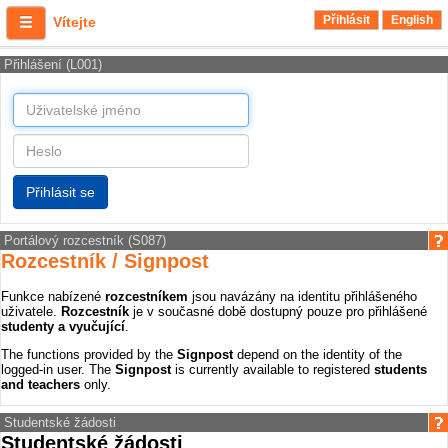
Přihlásit
English
Vítejte
Přihlášení (L001)
Portálový rozcestník (S087)
Rozcestník / Signpost
Funkce nabízené
rozcestníkem
jsou navázány na identitu přihlášeného
uživatele.
Rozcestník
je v současné době dostupný pouze pro přihlášené
studenty a vyučující
.
The functions provided by the
Signpost
depend on the identity of the
logged-in user. The
Signpost
is currently available to registered
students
and teachers
only.
Studentské žádosti
Studentské žádosti