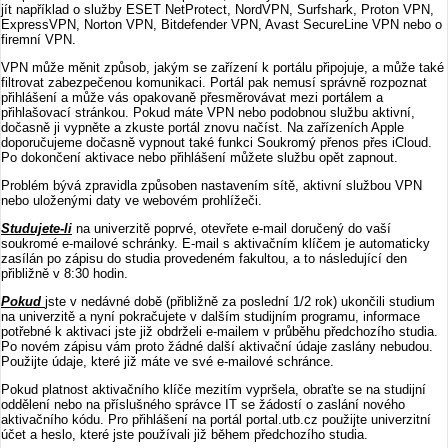
jít například o služby ESET NetProtect, NordVPN, Surfshark, Proton VPN,
ExpressVPN, Norton VPN, Bitdefender VPN, Avast SecureLine VPN nebo o
firemní VPN.
VPN může měnit způsob, jakým se zařízení k portálu připojuje, a může také
filtrovat zabezpečenou komunikaci. Portál pak nemusí správně rozpoznat
přihlášení a může vás opakovaně přesměrovávat mezi portálem a
přihlašovací stránkou. Pokud máte VPN nebo podobnou službu aktivní,
dočasně ji vypněte a zkuste portál znovu načíst. Na zařízeních Apple
doporučujeme dočasně vypnout také funkci Soukromý přenos přes iCloud.
Po dokončení aktivace nebo přihlášení můžete službu opět zapnout.
Problém bývá zpravidla způsoben nastavením sítě, aktivní službou VPN
nebo uloženými daty ve webovém prohlížeči.
Studujete-li
na univerzitě poprvé, otevřete e-mail doručený do vaší
soukromé e-mailové schránky. E-mail s aktivačním klíčem je automaticky
zasílán po zápisu do studia provedeném fakultou, a to následující den
přibližně v 8:30 hodin.
Pokud
jste v nedávné době (přibližně za poslední 1/2 rok) ukončili studium
na univerzitě a nyní pokračujete v dalším studijním programu, informace
potřebné k aktivaci jste již obdrželi e-mailem v průběhu předchozího studia.
Po novém zápisu vám proto žádné další aktivační údaje zaslány nebudou.
Použijte údaje, které již máte ve své e-mailové schránce.
Pokud platnost aktivačního klíče mezitím vypršela, obraťte se na studijní
oddělení nebo na příslušného správce IT se žádostí o zaslání nového
aktivačního kódu. Pro přihlášení na portál portal.utb.cz použijte univerzitní
účet a heslo, které jste používali již během předchozího studia.