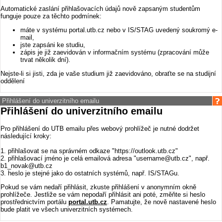
Automatické zaslání přihlašovacích údajů nově zapsaným studentům
funguje pouze za těchto podmínek:
máte v systému portal.utb.cz nebo v IS/STAG uvedený soukromý e-
mail,
jste zapsáni ke studiu,
zápis je již zaevidován v informačním systému (zpracování může
trvat několik dní).
Nejste-li si jisti, zda je vaše studium již zaevidováno, obraťte se na studijní
oddělení
Přihlášení do univerzitního emailu
Přihlášení do univerzitního emailu
Pro přihlášení do UTB emailu přes webový prohlížeč je nutné dodržet
následující kroky:
1. přihlašovat se na správném odkaze "https://outlook.utb.cz"
2. přihlašovací jméno je celá emailová adresa "username@utb.cz", např.
b1_novak@utb.cz
3. heslo je stejné jako do ostatních systémů, např. IS/STAGu.
Pokud se vám nedaří přihlásit, zkuste přihlášení v anonymním okně
prohlížeče. Jestliže se vám nepodaří přihlásit ani poté, změňte si heslo
prostřednictvím portálu
portal.utb.cz
. Pamatujte, že nově nastavené heslo
bude platit ve všech univerzitních systémech.