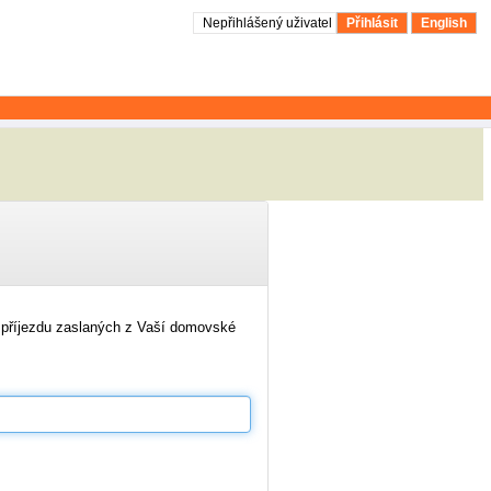
Nepřihlášený uživatel
Přihlásit
English
o příjezdu zaslaných z Vaší domovské